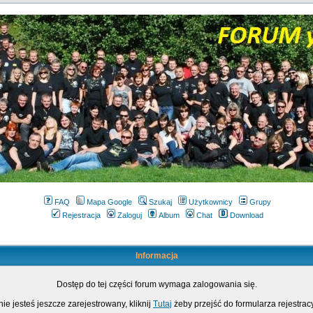
FAQ
Mapa Google
Szukaj
Użytkownicy
Grupy
Rejestracja
Zaloguj
Album
Chat
Download
Informacja
Dostęp do tej części forum wymaga zalogowania się.
nie jesteś jeszcze zarejestrowany, kliknij
Tutaj
żeby przejść do formularza rejestrac