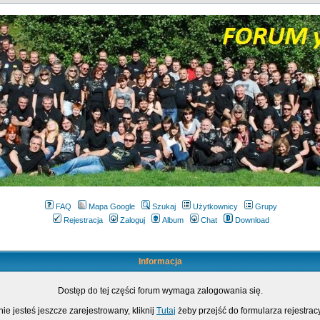
FAQ
Mapa Google
Szukaj
Użytkownicy
Grupy
Rejestracja
Zaloguj
Album
Chat
Download
Informacja
Dostęp do tej części forum wymaga zalogowania się.
nie jesteś jeszcze zarejestrowany, kliknij
Tutaj
żeby przejść do formularza rejestrac