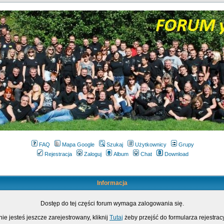
FAQ
Mapa Google
Szukaj
Użytkownicy
Grupy
Rejestracja
Zaloguj
Album
Chat
Download
Informacja
Dostęp do tej części forum wymaga zalogowania się.
nie jesteś jeszcze zarejestrowany, kliknij
Tutaj
żeby przejść do formularza rejestrac