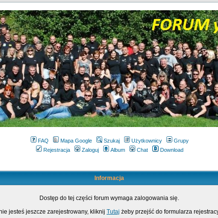
FAQ
Mapa Google
Szukaj
Użytkownicy
Grupy
Rejestracja
Zaloguj
Album
Chat
Download
Informacja
Dostęp do tej części forum wymaga zalogowania się.
nie jesteś jeszcze zarejestrowany, kliknij
Tutaj
żeby przejść do formularza rejestrac