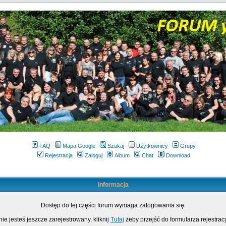
FAQ
Mapa Google
Szukaj
Użytkownicy
Grupy
Rejestracja
Zaloguj
Album
Chat
Download
Informacja
Dostęp do tej części forum wymaga zalogowania się.
nie jesteś jeszcze zarejestrowany, kliknij
Tutaj
żeby przejść do formularza rejestrac