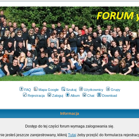
FAQ
Mapa Google
Szukaj
Użytkownicy
Grupy
Rejestracja
Zaloguj
Album
Chat
Download
Informacja
Dostęp do tej części forum wymaga zalogowania się.
nie jesteś jeszcze zarejestrowany, kliknij
Tutaj
żeby przejść do formularza rejestrac