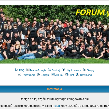
FAQ
Mapa Google
Szukaj
Użytkownicy
Grupy
Rejestracja
Zaloguj
Album
Chat
Download
Informacja
Dostęp do tej części forum wymaga zalogowania się.
nie jesteś jeszcze zarejestrowany, kliknij
Tutaj
żeby przejść do formularza rejestrac