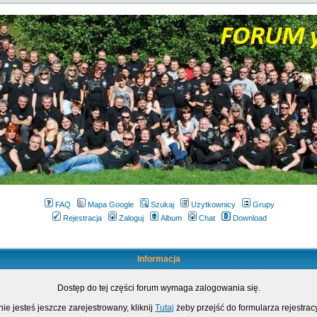
FAQ
Mapa Google
Szukaj
Użytkownicy
Grupy
Rejestracja
Zaloguj
Album
Chat
Download
Informacja
Dostęp do tej części forum wymaga zalogowania się.
nie jesteś jeszcze zarejestrowany, kliknij
Tutaj
żeby przejść do formularza rejestrac