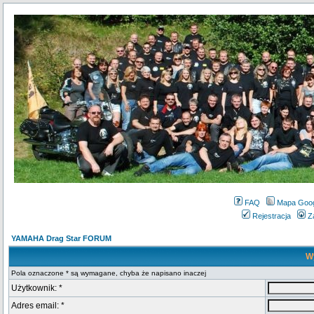
FAQ
Mapa Goo
Rejestracja
Z
YAMAHA Drag Star FORUM
Wy
Pola oznaczone * są wymagane, chyba że napisano inaczej
Użytkownik: *
Adres email: *