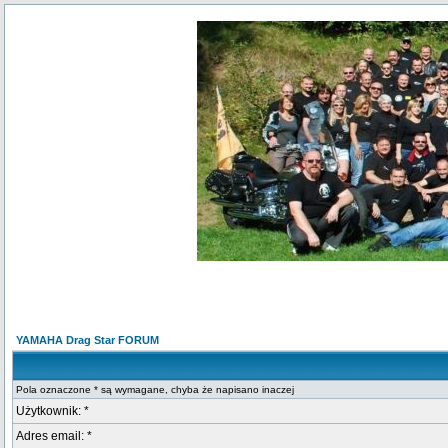
YAMAHA Drag Star FORUM
Pola oznaczone * są wymagane, chyba że napisano inaczej
Użytkownik: *
Adres email: *