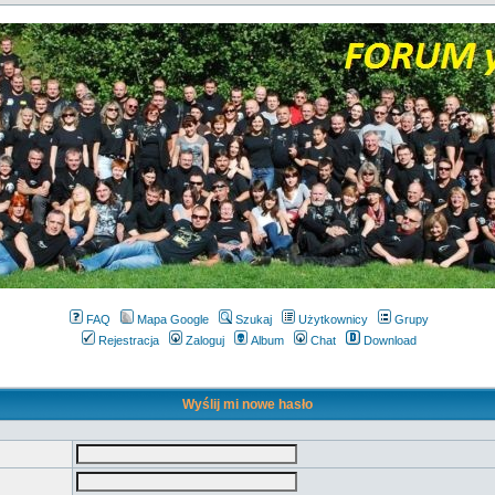
FAQ
Mapa Google
Szukaj
Użytkownicy
Grupy
Rejestracja
Zaloguj
Album
Chat
Download
Wyślij mi nowe hasło