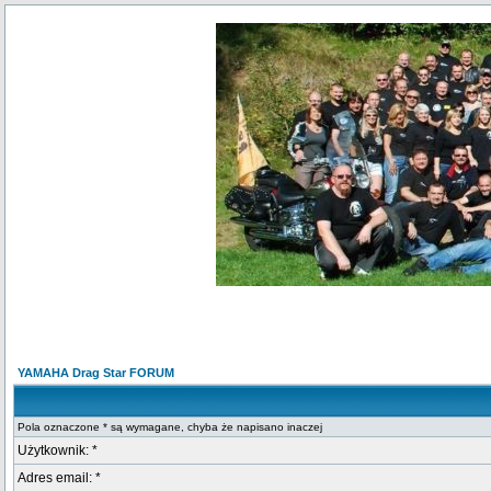
YAMAHA Drag Star FORUM
Pola oznaczone * są wymagane, chyba że napisano inaczej
Użytkownik: *
Adres email: *