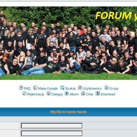
FAQ
Mapa Google
Szukaj
Użytkownicy
Grupy
Rejestracja
Zaloguj
Album
Chat
Download
Wyślij mi nowe hasło