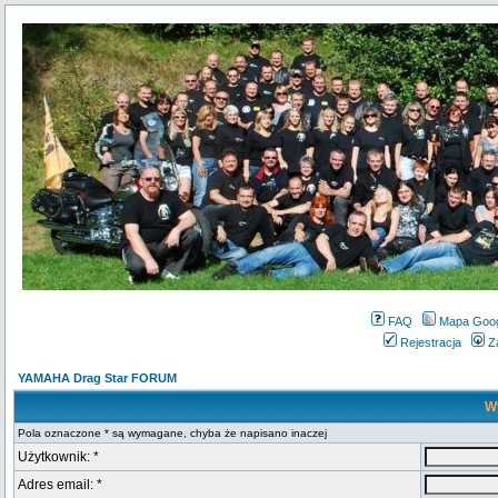
FAQ
Mapa Goo
Rejestracja
Z
YAMAHA Drag Star FORUM
Wy
Pola oznaczone * są wymagane, chyba że napisano inaczej
Użytkownik: *
Adres email: *