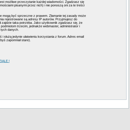
 jest możliwe przeczytanie każdej wiadomości. Zgadzasz się
ściami pisanymi przez nich) i nie ponoszą oni za te treści
tóre mogą być sprzeczne z prawem. Złamanie tej zasady może
ia rejestrowane są adresy IP autorów. Przyjmujesz do
i zajdzie taka potrzeba. Jako użytkownik zgadzasz się, że
podmiotom trzecim, jednakże webmaster, administrator i
 tych danych.
i służą jedynie ułatwieniu korzystania z forum. Adres email
ybyś zapomniał stare).
ALE !