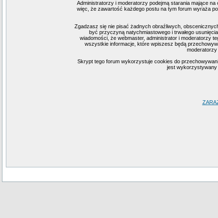
Administratorzy i moderatorzy podejmą starania mające na 
więc, że zawartość każdego postu na tym forum wyraża pogl
Zgadzasz się nie pisać żadnych obraźliwych, obscenicznych
być przyczyną natychmiastowego i trwałego usunięcia
wiadomości, że webmaster, administrator i moderatorzy te
wszystkie informacje, które wpiszesz będą przechowywa
moderatorzy 
Skrypt tego forum wykorzystuje cookies do przechowywania i
jest wykorzystywany j
ZARA