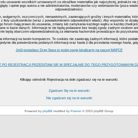
celu usuwanie wszelkich uznawanych za obraźliwe materiałów jak najszybciej, jednakże nie
ądy i opinie jego autora a nie administratorów, moderatorów czy webmasterów (poza wiadomo
odpowiedzialności.
, wulgarnych, oszczerczych, nienawistnych, zawierających groźby i innych materiałów, k
 z listy użytkowników (wraz z powiadomieniem odpowiednich władz). Aby wspomóc te działan
go forum mają prawo do usuwania, zmiany lub zamykania każdego wątku w każdej chwili jeśl
ne w bazie danych. Informacje te nie będą podawane bez twojej zgody żadnym osobom ani 
nie będą obarczeni odpowiedzialnością za włamania hackerskie prowadzące do pozyskania
nformacji na twoim komputerze. Te cookies nie zawierają żadnych informacji, które podałeś 
edynie dla potwierdzenia podanych informacji oraz hasła (i dla przesłania nowego hasła, gd
Jeśli posiadasz Drag Stara to podaj swoją lokalizację na naszej MAPCE
Z PO REJESTRACJI PRZEDSTAW SIĘ W SPECJALNIE DO TEGO PRZYGOTOWANYM DZI
Klikając odnośnik Rejestracja na dole zgadzasz się na te warunki.
Zgadzam Się na te warunki
Nie zgadzam się na te warunki
Powered by
phpBB
modified by
Przemo
© 2003 phpBB Group