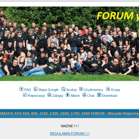
FAQ
Mapa Google
Szukaj
Użytkownicy
Grupy
Rejestracja
Zaloguj
Album
Chat
Download
AMAHA XVS 650, 950, 1100, 1300, 1600, 1700, 1900 FORUM - Warunki Rejestrac
WAŻNE ! ! !
REGULAMIN FORUM ! ! !