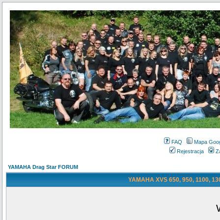
FAQ
Mapa Goo
Rejestracja
Z
YAMAHA Drag Star FORUM
YAMAHA XVS 650, 950, 1100, 130