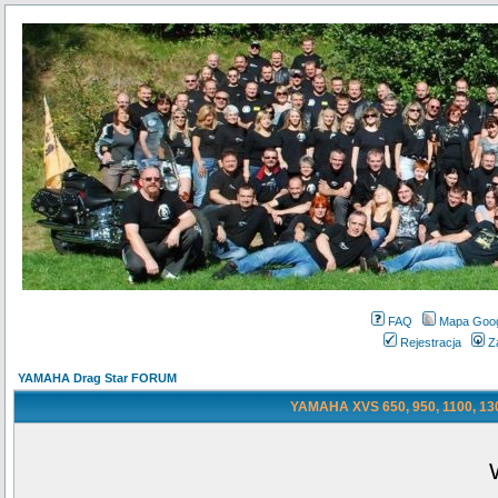
FAQ
Mapa Goo
Rejestracja
Z
YAMAHA Drag Star FORUM
YAMAHA XVS 650, 950, 1100, 130