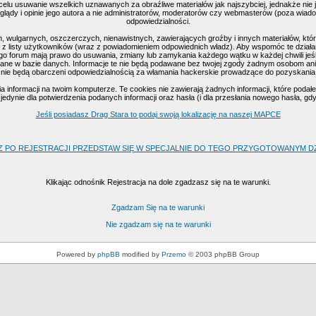
celu usuwanie wszelkich uznawanych za obraźliwe materiałów jak najszybciej, jednakże nie
ądy i opinie jego autora a nie administratorów, moderatorów czy webmasterów (poza wiadomo
odpowiedzialności.
, wulgarnych, oszczerczych, nienawistnych, zawierających groźby i innych materiałów, k
 z listy użytkowników (wraz z powiadomieniem odpowiednich władz). Aby wspomóc te działan
go forum mają prawo do usuwania, zmiany lub zamykania każdego wątku w każdej chwili jeśl
ne w bazie danych. Informacje te nie będą podawane bez twojej zgody żadnym osobom ani 
nie będą obarczeni odpowiedzialnością za włamania hackerskie prowadzące do pozyskania
nformacji na twoim komputerze. Te cookies nie zawierają żadnych informacji, które podałeś 
edynie dla potwierdzenia podanych informacji oraz hasła (i dla przesłania nowego hasła, gd
Jeśli posiadasz Drag Stara to podaj swoją lokalizację na naszej MAPCE
Z PO REJESTRACJI PRZEDSTAW SIĘ W SPECJALNIE DO TEGO PRZYGOTOWANYM DZI
Klikając odnośnik Rejestracja na dole zgadzasz się na te warunki.
Zgadzam Się na te warunki
Nie zgadzam się na te warunki
Powered by
phpBB
modified by
Przemo
© 2003 phpBB Group