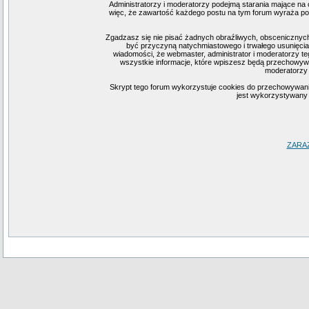
Administratorzy i moderatorzy podejmą starania mające na 
więc, że zawartość każdego postu na tym forum wyraża pogl
Zgadzasz się nie pisać żadnych obraźliwych, obscenicznych
być przyczyną natychmiastowego i trwałego usunięcia
wiadomości, że webmaster, administrator i moderatorzy te
wszystkie informacje, które wpiszesz będą przechowywa
moderatorzy 
Skrypt tego forum wykorzystuje cookies do przechowywania i
jest wykorzystywany j
ZARA