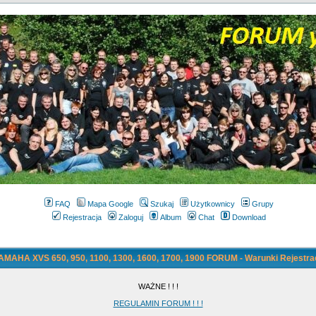
FAQ
Mapa Google
Szukaj
Użytkownicy
Grupy
Rejestracja
Zaloguj
Album
Chat
Download
AMAHA XVS 650, 950, 1100, 1300, 1600, 1700, 1900 FORUM - Warunki Rejestrac
WAŻNE ! ! !
REGULAMIN FORUM ! ! !