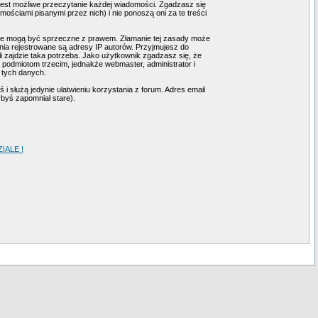
 jest możliwe przeczytanie każdej wiadomości. Zgadzasz się
ściami pisanymi przez nich) i nie ponoszą oni za te treści
tóre mogą być sprzeczne z prawem. Złamanie tej zasady może
ia rejestrowane są adresy IP autorów. Przyjmujesz do
i zajdzie taka potrzeba. Jako użytkownik zgadzasz się, że
podmiotom trzecim, jednakże webmaster, administrator i
 tych danych.
i służą jedynie ułatwieniu korzystania z forum. Adres email
ybyś zapomniał stare).
ALE !