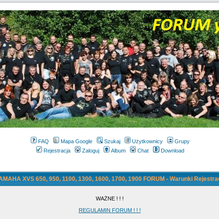
FAQ
Mapa Google
Szukaj
Użytkownicy
Grupy
Rejestracja
Zaloguj
Album
Chat
Download
AMAHA XVS 650, 950, 1100, 1300, 1600, 1700, 1900 FORUM - Warunki Rejestrac
WAŻNE ! ! !
REGULAMIN FORUM ! ! !