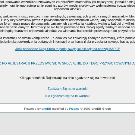
celu usuwanie wszelkich uznawanych za obraźliwe materiałów jak najszybciej, jednakże nie
ądy i opinie jego autora a nie administratorów, moderatorów czy webmasterów (poza wiadomo
odpowiedzialności.
, wulgarnych, oszczerczych, nienawistnych, zawierających groźby i innych materiałów, k
 z listy użytkowników (wraz z powiadomieniem odpowiednich władz). Aby wspomóc te działan
go forum mają prawo do usuwania, zmiany lub zamykania każdego wątku w każdej chwili jeśl
ne w bazie danych. Informacje te nie będą podawane bez twojej zgody żadnym osobom ani 
nie będą obarczeni odpowiedzialnością za włamania hackerskie prowadzące do pozyskania
nformacji na twoim komputerze. Te cookies nie zawierają żadnych informacji, które podałeś 
edynie dla potwierdzenia podanych informacji oraz hasła (i dla przesłania nowego hasła, gd
Jeśli posiadasz Drag Stara to podaj swoją lokalizację na naszej MAPCE
Z PO REJESTRACJI PRZEDSTAW SIĘ W SPECJALNIE DO TEGO PRZYGOTOWANYM DZI
Klikając odnośnik Rejestracja na dole zgadzasz się na te warunki.
Zgadzam Się na te warunki
Nie zgadzam się na te warunki
Powered by
phpBB
modified by
Przemo
© 2003 phpBB Group