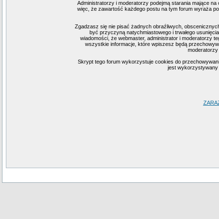
Administratorzy i moderatorzy podejmą starania mające na 
więc, że zawartość każdego postu na tym forum wyraża pogl
Zgadzasz się nie pisać żadnych obraźliwych, obscenicznych
być przyczyną natychmiastowego i trwałego usunięcia
wiadomości, że webmaster, administrator i moderatorzy te
wszystkie informacje, które wpiszesz będą przechowywa
moderatorzy 
Skrypt tego forum wykorzystuje cookies do przechowywania i
jest wykorzystywany j
ZARA