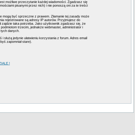
 jest możliwe przeczytanie każdej wiadomości. Zgadzasz się
ściami pisanymi przez nich) i nie ponoszą oni za te treści
tóre mogą być sprzeczne z prawem. Złamanie tej zasady może
ia rejestrowane są adresy IP autorów. Przyjmujesz do
i zajdzie taka potrzeba. Jako użytkownik zgadzasz się, że
podmiotom trzecim, jednakże webmaster, administrator i
 tych danych.
i służą jedynie ułatwieniu korzystania z forum. Adres email
ybyś zapomniał stare).
ALE !