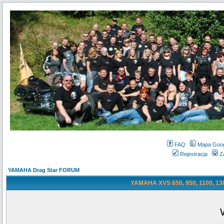
FAQ
Mapa Goo
Rejestracja
Z
YAMAHA Drag Star FORUM
YAMAHA XVS 650, 950, 1100, 130