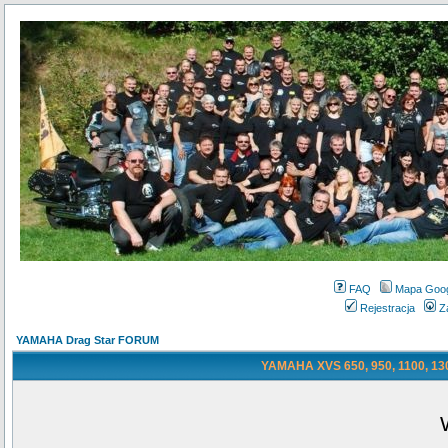
FAQ
Mapa Goo
Rejestracja
Z
YAMAHA Drag Star FORUM
YAMAHA XVS 650, 950, 1100, 130