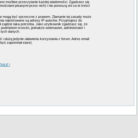
 jest możliwe przeczytanie każdej wiadomości. Zgadzasz się
ściami pisanymi przez nich) i nie ponoszą oni za te treści
tóre mogą być sprzeczne z prawem. Złamanie tej zasady może
ia rejestrowane są adresy IP autorów. Przyjmujesz do
i zajdzie taka potrzeba. Jako użytkownik zgadzasz się, że
podmiotom trzecim, jednakże webmaster, administrator i
 tych danych.
i służą jedynie ułatwieniu korzystania z forum. Adres email
ybyś zapomniał stare).
ALE !