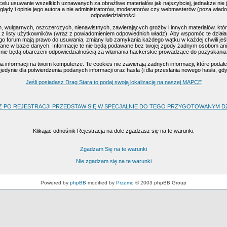
celu usuwanie wszelkich uznawanych za obraźliwe materiałów jak najszybciej, jednakże nie
ądy i opinie jego autora a nie administratorów, moderatorów czy webmasterów (poza wiadomo
odpowiedzialności.
, wulgarnych, oszczerczych, nienawistnych, zawierających groźby i innych materiałów, k
 z listy użytkowników (wraz z powiadomieniem odpowiednich władz). Aby wspomóc te działan
go forum mają prawo do usuwania, zmiany lub zamykania każdego wątku w każdej chwili jeśl
ne w bazie danych. Informacje te nie będą podawane bez twojej zgody żadnym osobom ani 
nie będą obarczeni odpowiedzialnością za włamania hackerskie prowadzące do pozyskania
nformacji na twoim komputerze. Te cookies nie zawierają żadnych informacji, które podałeś 
edynie dla potwierdzenia podanych informacji oraz hasła (i dla przesłania nowego hasła, gd
Jeśli posiadasz Drag Stara to podaj swoją lokalizację na naszej MAPCE
Z PO REJESTRACJI PRZEDSTAW SIĘ W SPECJALNIE DO TEGO PRZYGOTOWANYM DZI
Klikając odnośnik Rejestracja na dole zgadzasz się na te warunki.
Zgadzam Się na te warunki
Nie zgadzam się na te warunki
Powered by
phpBB
modified by
Przemo
© 2003 phpBB Group