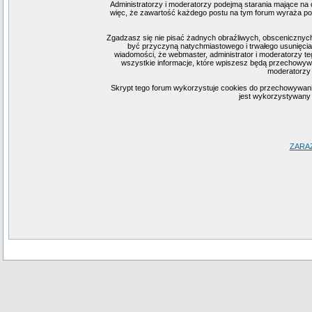
Administratorzy i moderatorzy podejmą starania mające na 
więc, że zawartość każdego postu na tym forum wyraża pogl
Zgadzasz się nie pisać żadnych obraźliwych, obscenicznych
być przyczyną natychmiastowego i trwałego usunięcia
wiadomości, że webmaster, administrator i moderatorzy te
wszystkie informacje, które wpiszesz będą przechowywa
moderatorzy 
Skrypt tego forum wykorzystuje cookies do przechowywania i
jest wykorzystywany j
ZARA