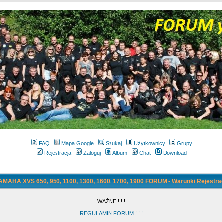
FAQ
Mapa Google
Szukaj
Użytkownicy
Grupy
Rejestracja
Zaloguj
Album
Chat
Download
AMAHA XVS 650, 950, 1100, 1300, 1600, 1700, 1900 FORUM - Warunki Rejestrac
WAŻNE ! ! !
REGULAMIN FORUM ! ! !