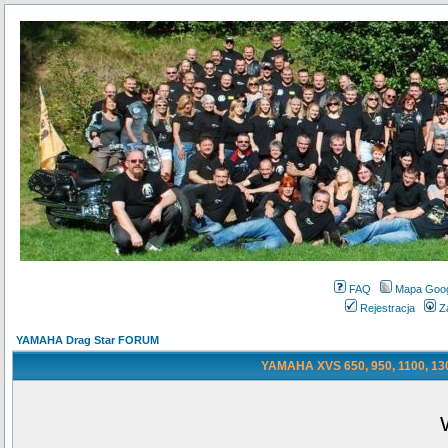
FAQ
Mapa Goo
Rejestracja
Z
YAMAHA Drag Star FORUM
YAMAHA XVS 650, 950, 1100, 130