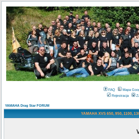
FAQ
Mapa Goo
Rejestracja
Z
YAMAHA Drag Star FORUM
YAMAHA XVS 650, 950, 1100, 130