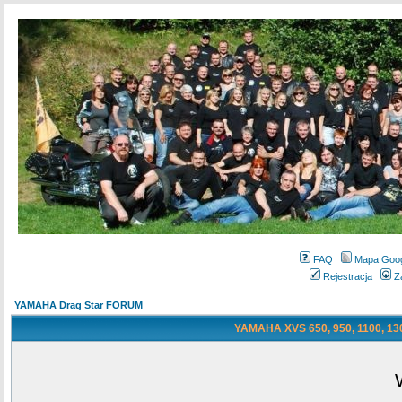
FAQ
Mapa Goo
Rejestracja
Z
YAMAHA Drag Star FORUM
YAMAHA XVS 650, 950, 1100, 130