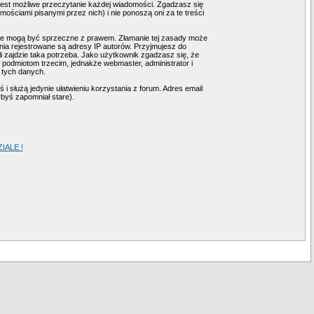
 jest możliwe przeczytanie każdej wiadomości. Zgadzasz się
ściami pisanymi przez nich) i nie ponoszą oni za te treści
tóre mogą być sprzeczne z prawem. Złamanie tej zasady może
ia rejestrowane są adresy IP autorów. Przyjmujesz do
i zajdzie taka potrzeba. Jako użytkownik zgadzasz się, że
podmiotom trzecim, jednakże webmaster, administrator i
 tych danych.
i służą jedynie ułatwieniu korzystania z forum. Adres email
ybyś zapomniał stare).
ALE !