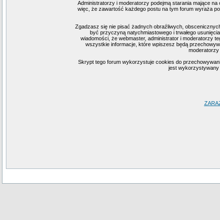
Administratorzy i moderatorzy podejmą starania mające na 
więc, że zawartość każdego postu na tym forum wyraża pogl
Zgadzasz się nie pisać żadnych obraźliwych, obscenicznych
być przyczyną natychmiastowego i trwałego usunięcia
wiadomości, że webmaster, administrator i moderatorzy te
wszystkie informacje, które wpiszesz będą przechowywa
moderatorzy 
Skrypt tego forum wykorzystuje cookies do przechowywania i
jest wykorzystywany j
ZARA