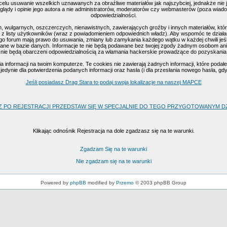
celu usuwanie wszelkich uznawanych za obraźliwe materiałów jak najszybciej, jednakże nie
ądy i opinie jego autora a nie administratorów, moderatorów czy webmasterów (poza wiadomo
odpowiedzialności.
, wulgarnych, oszczerczych, nienawistnych, zawierających groźby i innych materiałów, k
 z listy użytkowników (wraz z powiadomieniem odpowiednich władz). Aby wspomóc te działan
go forum mają prawo do usuwania, zmiany lub zamykania każdego wątku w każdej chwili jeśl
ne w bazie danych. Informacje te nie będą podawane bez twojej zgody żadnym osobom ani 
nie będą obarczeni odpowiedzialnością za włamania hackerskie prowadzące do pozyskania
nformacji na twoim komputerze. Te cookies nie zawierają żadnych informacji, które podałeś 
edynie dla potwierdzenia podanych informacji oraz hasła (i dla przesłania nowego hasła, gd
Jeśli posiadasz Drag Stara to podaj swoją lokalizację na naszej MAPCE
Z PO REJESTRACJI PRZEDSTAW SIĘ W SPECJALNIE DO TEGO PRZYGOTOWANYM DZI
Klikając odnośnik Rejestracja na dole zgadzasz się na te warunki.
Zgadzam Się na te warunki
Nie zgadzam się na te warunki
Powered by
phpBB
modified by
Przemo
© 2003 phpBB Group