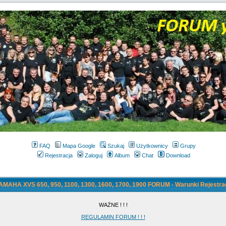
FAQ
Mapa Google
Szukaj
Użytkownicy
Grupy
Rejestracja
Zaloguj
Album
Chat
Download
AMAHA XVS 650, 950, 1100, 1300, 1600, 1700, 1900 FORUM - Warunki Rejestrac
WAŻNE ! ! !
REGULAMIN FORUM ! ! !