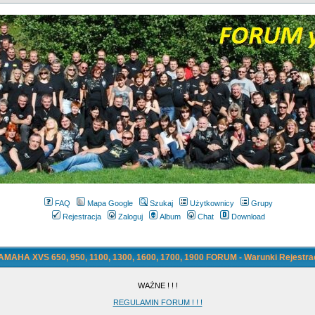
FAQ
Mapa Google
Szukaj
Użytkownicy
Grupy
Rejestracja
Zaloguj
Album
Chat
Download
AMAHA XVS 650, 950, 1100, 1300, 1600, 1700, 1900 FORUM - Warunki Rejestrac
WAŻNE ! ! !
REGULAMIN FORUM ! ! !