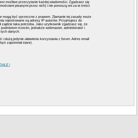
 jest możliwe przeczytanie każdej wiadomości. Zgadzasz się
ściami pisanymi przez nich) i nie ponoszą oni za te treści
tóre mogą być sprzeczne z prawem. Złamanie tej zasady może
ia rejestrowane są adresy IP autorów. Przyjmujesz do
i zajdzie taka potrzeba. Jako użytkownik zgadzasz się, że
podmiotom trzecim, jednakże webmaster, administrator i
 tych danych.
i służą jedynie ułatwieniu korzystania z forum. Adres email
ybyś zapomniał stare).
ALE !