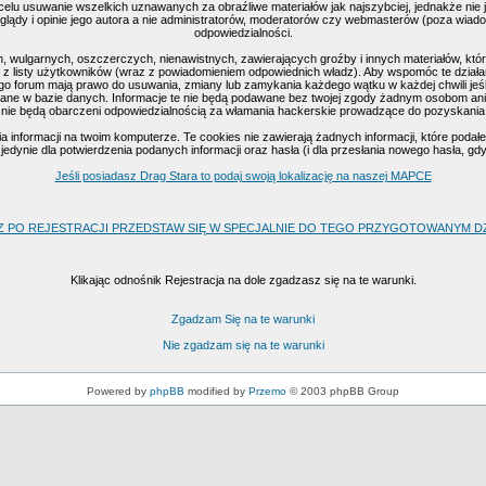
celu usuwanie wszelkich uznawanych za obraźliwe materiałów jak najszybciej, jednakże nie
ądy i opinie jego autora a nie administratorów, moderatorów czy webmasterów (poza wiadomo
odpowiedzialności.
, wulgarnych, oszczerczych, nienawistnych, zawierających groźby i innych materiałów, k
 z listy użytkowników (wraz z powiadomieniem odpowiednich władz). Aby wspomóc te działan
go forum mają prawo do usuwania, zmiany lub zamykania każdego wątku w każdej chwili jeśl
ne w bazie danych. Informacje te nie będą podawane bez twojej zgody żadnym osobom ani 
nie będą obarczeni odpowiedzialnością za włamania hackerskie prowadzące do pozyskania
nformacji na twoim komputerze. Te cookies nie zawierają żadnych informacji, które podałeś 
edynie dla potwierdzenia podanych informacji oraz hasła (i dla przesłania nowego hasła, gd
Jeśli posiadasz Drag Stara to podaj swoją lokalizację na naszej MAPCE
Z PO REJESTRACJI PRZEDSTAW SIĘ W SPECJALNIE DO TEGO PRZYGOTOWANYM DZI
Klikając odnośnik Rejestracja na dole zgadzasz się na te warunki.
Zgadzam Się na te warunki
Nie zgadzam się na te warunki
Powered by
phpBB
modified by
Przemo
© 2003 phpBB Group