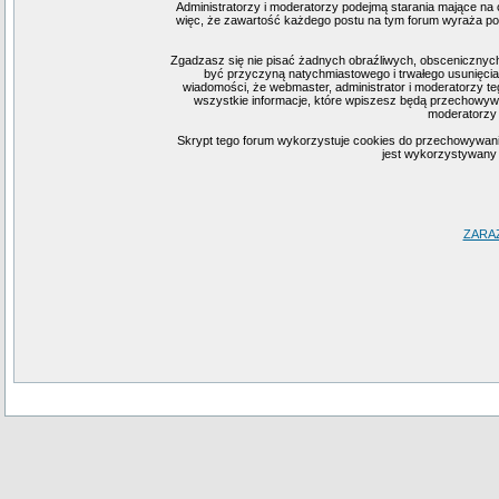
Administratorzy i moderatorzy podejmą starania mające na 
więc, że zawartość każdego postu na tym forum wyraża pogl
Zgadzasz się nie pisać żadnych obraźliwych, obscenicznych
być przyczyną natychmiastowego i trwałego usunięcia
wiadomości, że webmaster, administrator i moderatorzy te
wszystkie informacje, które wpiszesz będą przechowywa
moderatorzy 
Skrypt tego forum wykorzystuje cookies do przechowywania i
jest wykorzystywany j
ZARA