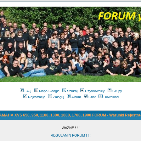
FAQ
Mapa Google
Szukaj
Użytkownicy
Grupy
Rejestracja
Zaloguj
Album
Chat
Download
AMAHA XVS 650, 950, 1100, 1300, 1600, 1700, 1900 FORUM - Warunki Rejestrac
WAŻNE ! ! !
REGULAMIN FORUM ! ! !