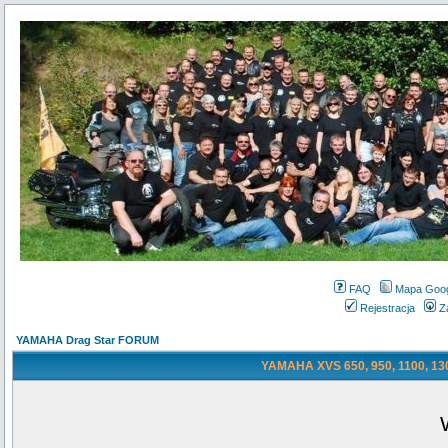
FAQ
Mapa Goo
Rejestracja
Z
YAMAHA Drag Star FORUM
YAMAHA XVS 650, 950, 1100, 130