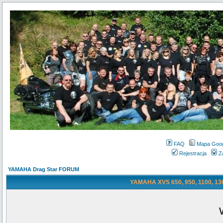
FAQ
Mapa Goo
Rejestracja
Z
YAMAHA Drag Star FORUM
YAMAHA XVS 650, 950, 1100, 130