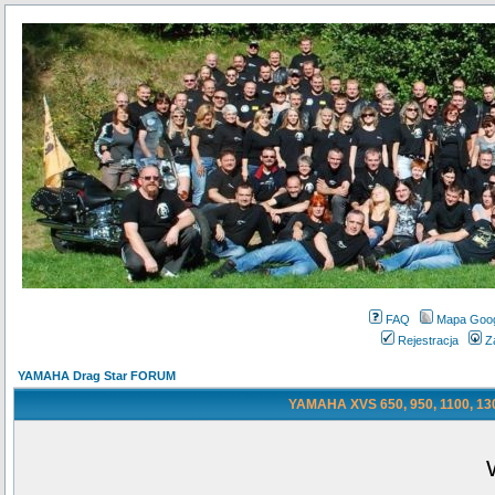
FAQ
Mapa Goo
Rejestracja
Z
YAMAHA Drag Star FORUM
YAMAHA XVS 650, 950, 1100, 130