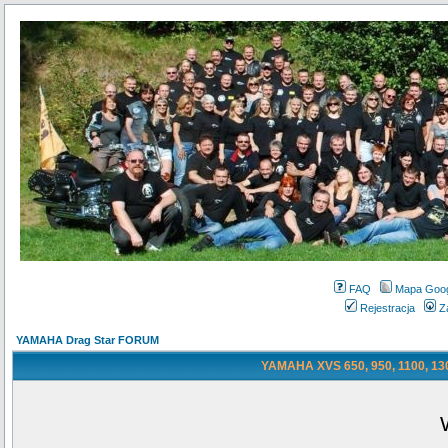
FAQ
Mapa Goo
Rejestracja
Z
YAMAHA Drag Star FORUM
YAMAHA XVS 650, 950, 1100, 130