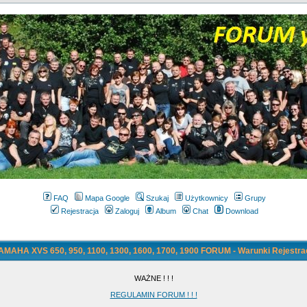
FAQ
Mapa Google
Szukaj
Użytkownicy
Grupy
Rejestracja
Zaloguj
Album
Chat
Download
AMAHA XVS 650, 950, 1100, 1300, 1600, 1700, 1900 FORUM - Warunki Rejestrac
WAŻNE ! ! !
REGULAMIN FORUM ! ! !