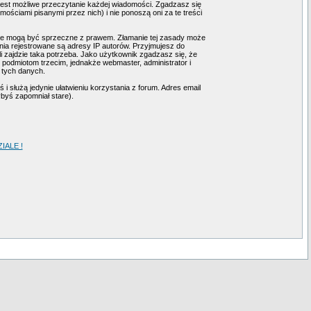
 jest możliwe przeczytanie każdej wiadomości. Zgadzasz się
ściami pisanymi przez nich) i nie ponoszą oni za te treści
tóre mogą być sprzeczne z prawem. Złamanie tej zasady może
ia rejestrowane są adresy IP autorów. Przyjmujesz do
i zajdzie taka potrzeba. Jako użytkownik zgadzasz się, że
podmiotom trzecim, jednakże webmaster, administrator i
 tych danych.
i służą jedynie ułatwieniu korzystania z forum. Adres email
ybyś zapomniał stare).
ALE !