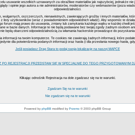
celu usuwanie wszelkich uznawanych za obraźliwe materiałów jak najszybciej, jednakże nie
ądy i opinie jego autora a nie administratorów, moderatorów czy webmasterów (poza wiadomo
odpowiedzialności.
, wulgarnych, oszczerczych, nienawistnych, zawierających groźby i innych materiałów, k
 z listy użytkowników (wraz z powiadomieniem odpowiednich władz). Aby wspomóc te działan
go forum mają prawo do usuwania, zmiany lub zamykania każdego wątku w każdej chwili jeśl
ne w bazie danych. Informacje te nie będą podawane bez twojej zgody żadnym osobom ani 
nie będą obarczeni odpowiedzialnością za włamania hackerskie prowadzące do pozyskania
nformacji na twoim komputerze. Te cookies nie zawierają żadnych informacji, które podałeś 
edynie dla potwierdzenia podanych informacji oraz hasła (i dla przesłania nowego hasła, gd
Jeśli posiadasz Drag Stara to podaj swoją lokalizację na naszej MAPCE
Z PO REJESTRACJI PRZEDSTAW SIĘ W SPECJALNIE DO TEGO PRZYGOTOWANYM DZI
Klikając odnośnik Rejestracja na dole zgadzasz się na te warunki.
Zgadzam Się na te warunki
Nie zgadzam się na te warunki
Powered by
phpBB
modified by
Przemo
© 2003 phpBB Group