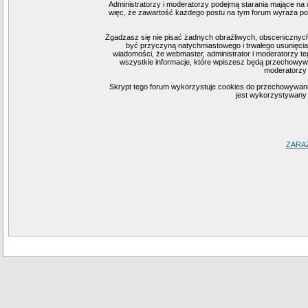
Administratorzy i moderatorzy podejmą starania mające na 
więc, że zawartość każdego postu na tym forum wyraża pogl
Zgadzasz się nie pisać żadnych obraźliwych, obscenicznych
być przyczyną natychmiastowego i trwałego usunięcia
wiadomości, że webmaster, administrator i moderatorzy te
wszystkie informacje, które wpiszesz będą przechowywa
moderatorzy 
Skrypt tego forum wykorzystuje cookies do przechowywania i
jest wykorzystywany j
ZARA