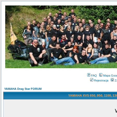
FAQ
Mapa Goo
Rejestracja
Z
YAMAHA Drag Star FORUM
YAMAHA XVS 650, 950, 1100, 130