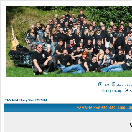
FAQ
Mapa Goo
Rejestracja
Z
YAMAHA Drag Star FORUM
YAMAHA XVS 650, 950, 1100, 130