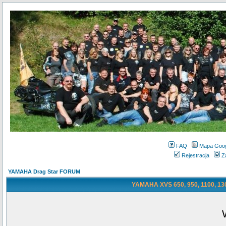
FAQ
Mapa Goo
Rejestracja
Z
YAMAHA Drag Star FORUM
YAMAHA XVS 650, 950, 1100, 130