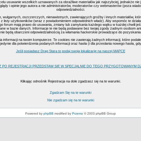
celu usuwanie wszelkich uznawanych za obraźliwe materiałów jak najszybciej, jednakże nie
ądy i opinie jego autora a nie administratorów, moderatorów czy webmasterów (poza wiadomo
odpowiedzialności.
, wulgarnych, oszczerczych, nienawistnych, zawierających groźby i innych materiałów, k
 z listy użytkowników (wraz z powiadomieniem odpowiednich władz). Aby wspomóc te działan
go forum mają prawo do usuwania, zmiany lub zamykania każdego wątku w każdej chwili jeśl
ne w bazie danych. Informacje te nie będą podawane bez twojej zgody żadnym osobom ani 
nie będą obarczeni odpowiedzialnością za włamania hackerskie prowadzące do pozyskania
nformacji na twoim komputerze. Te cookies nie zawierają żadnych informacji, które podałeś 
edynie dla potwierdzenia podanych informacji oraz hasła (i dla przesłania nowego hasła, gd
Jeśli posiadasz Drag Stara to podaj swoją lokalizację na naszej MAPCE
Z PO REJESTRACJI PRZEDSTAW SIĘ W SPECJALNIE DO TEGO PRZYGOTOWANYM DZI
Klikając odnośnik Rejestracja na dole zgadzasz się na te warunki.
Zgadzam Się na te warunki
Nie zgadzam się na te warunki
Powered by
phpBB
modified by
Przemo
© 2003 phpBB Group