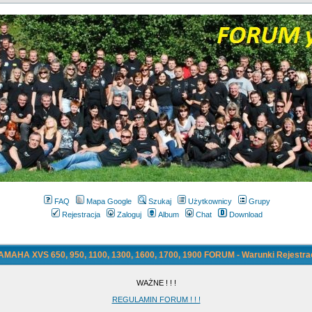
FAQ
Mapa Google
Szukaj
Użytkownicy
Grupy
Rejestracja
Zaloguj
Album
Chat
Download
AMAHA XVS 650, 950, 1100, 1300, 1600, 1700, 1900 FORUM - Warunki Rejestrac
WAŻNE ! ! !
REGULAMIN FORUM ! ! !