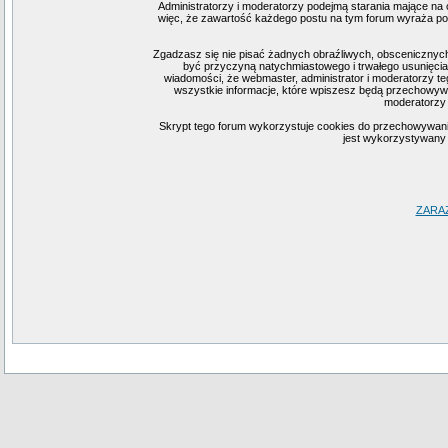
Administratorzy i moderatorzy podejmą starania mające na 
więc, że zawartość każdego postu na tym forum wyraża pogl
Zgadzasz się nie pisać żadnych obraźliwych, obscenicznych
być przyczyną natychmiastowego i trwałego usunięcia
wiadomości, że webmaster, administrator i moderatorzy te
wszystkie informacje, które wpiszesz będą przechowywa
moderatorzy 
Skrypt tego forum wykorzystuje cookies do przechowywania i
jest wykorzystywany j
ZARA