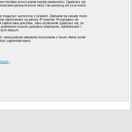
 jest możliwe przeczytanie każdej wiadomości. Zgadzasz się
ściami pisanymi przez nich) i nie ponoszą oni za te treści
tóre mogą być sprzeczne z prawem. Złamanie tej zasady może
ia rejestrowane są adresy IP autorów. Przyjmujesz do
i zajdzie taka potrzeba. Jako użytkownik zgadzasz się, że
podmiotom trzecim, jednakże webmaster, administrator i
 tych danych.
i służą jedynie ułatwieniu korzystania z forum. Adres email
ybyś zapomniał stare).
ALE !