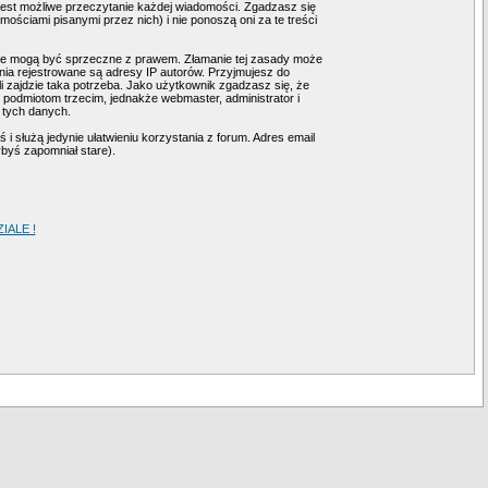
 jest możliwe przeczytanie każdej wiadomości. Zgadzasz się
ściami pisanymi przez nich) i nie ponoszą oni za te treści
tóre mogą być sprzeczne z prawem. Złamanie tej zasady może
ia rejestrowane są adresy IP autorów. Przyjmujesz do
i zajdzie taka potrzeba. Jako użytkownik zgadzasz się, że
podmiotom trzecim, jednakże webmaster, administrator i
 tych danych.
i służą jedynie ułatwieniu korzystania z forum. Adres email
ybyś zapomniał stare).
ALE !