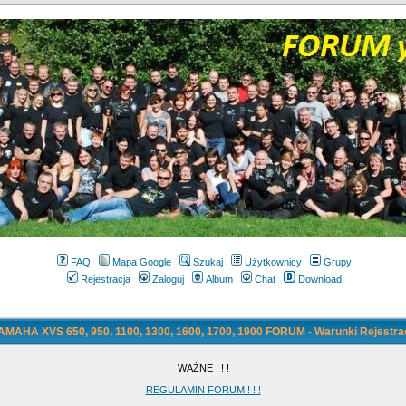
FAQ
Mapa Google
Szukaj
Użytkownicy
Grupy
Rejestracja
Zaloguj
Album
Chat
Download
AMAHA XVS 650, 950, 1100, 1300, 1600, 1700, 1900 FORUM - Warunki Rejestrac
WAŻNE ! ! !
REGULAMIN FORUM ! ! !