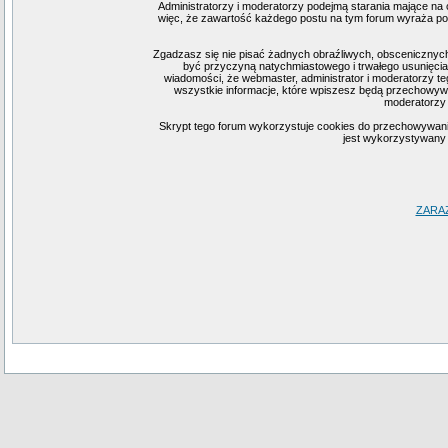
Administratorzy i moderatorzy podejmą starania mające na 
więc, że zawartość każdego postu na tym forum wyraża pogl
Zgadzasz się nie pisać żadnych obraźliwych, obscenicznych
być przyczyną natychmiastowego i trwałego usunięcia
wiadomości, że webmaster, administrator i moderatorzy te
wszystkie informacje, które wpiszesz będą przechowywa
moderatorzy 
Skrypt tego forum wykorzystuje cookies do przechowywania i
jest wykorzystywany j
ZARA