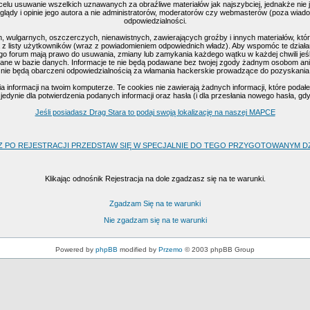
celu usuwanie wszelkich uznawanych za obraźliwe materiałów jak najszybciej, jednakże nie
ądy i opinie jego autora a nie administratorów, moderatorów czy webmasterów (poza wiadomo
odpowiedzialności.
, wulgarnych, oszczerczych, nienawistnych, zawierających groźby i innych materiałów, k
 z listy użytkowników (wraz z powiadomieniem odpowiednich władz). Aby wspomóc te działan
go forum mają prawo do usuwania, zmiany lub zamykania każdego wątku w każdej chwili jeśl
ne w bazie danych. Informacje te nie będą podawane bez twojej zgody żadnym osobom ani 
nie będą obarczeni odpowiedzialnością za włamania hackerskie prowadzące do pozyskania
nformacji na twoim komputerze. Te cookies nie zawierają żadnych informacji, które podałeś 
edynie dla potwierdzenia podanych informacji oraz hasła (i dla przesłania nowego hasła, gd
Jeśli posiadasz Drag Stara to podaj swoją lokalizację na naszej MAPCE
Z PO REJESTRACJI PRZEDSTAW SIĘ W SPECJALNIE DO TEGO PRZYGOTOWANYM DZI
Klikając odnośnik Rejestracja na dole zgadzasz się na te warunki.
Zgadzam Się na te warunki
Nie zgadzam się na te warunki
Powered by
phpBB
modified by
Przemo
© 2003 phpBB Group