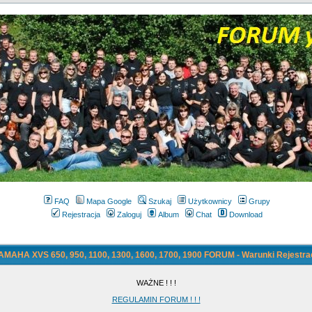
FAQ
Mapa Google
Szukaj
Użytkownicy
Grupy
Rejestracja
Zaloguj
Album
Chat
Download
AMAHA XVS 650, 950, 1100, 1300, 1600, 1700, 1900 FORUM - Warunki Rejestrac
WAŻNE ! ! !
REGULAMIN FORUM ! ! !