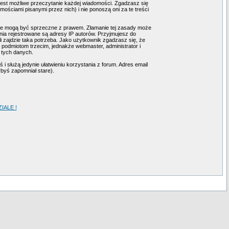
 jest możliwe przeczytanie każdej wiadomości. Zgadzasz się
ściami pisanymi przez nich) i nie ponoszą oni za te treści
tóre mogą być sprzeczne z prawem. Złamanie tej zasady może
ia rejestrowane są adresy IP autorów. Przyjmujesz do
i zajdzie taka potrzeba. Jako użytkownik zgadzasz się, że
podmiotom trzecim, jednakże webmaster, administrator i
 tych danych.
i służą jedynie ułatwieniu korzystania z forum. Adres email
ybyś zapomniał stare).
ALE !