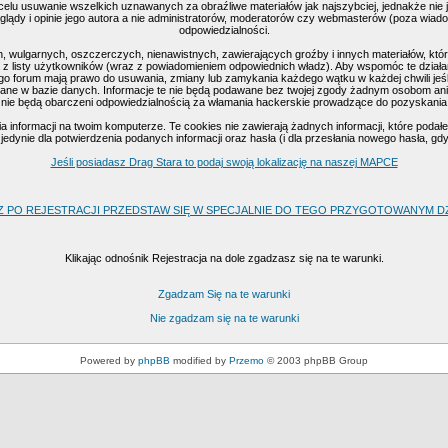
celu usuwanie wszelkich uznawanych za obraźliwe materiałów jak najszybciej, jednakże nie
ądy i opinie jego autora a nie administratorów, moderatorów czy webmasterów (poza wiadomo
odpowiedzialności.
, wulgarnych, oszczerczych, nienawistnych, zawierających groźby i innych materiałów, k
 z listy użytkowników (wraz z powiadomieniem odpowiednich władz). Aby wspomóc te działan
go forum mają prawo do usuwania, zmiany lub zamykania każdego wątku w każdej chwili jeśl
ne w bazie danych. Informacje te nie będą podawane bez twojej zgody żadnym osobom ani 
nie będą obarczeni odpowiedzialnością za włamania hackerskie prowadzące do pozyskania
nformacji na twoim komputerze. Te cookies nie zawierają żadnych informacji, które podałeś 
edynie dla potwierdzenia podanych informacji oraz hasła (i dla przesłania nowego hasła, gd
Jeśli posiadasz Drag Stara to podaj swoją lokalizację na naszej MAPCE
Z PO REJESTRACJI PRZEDSTAW SIĘ W SPECJALNIE DO TEGO PRZYGOTOWANYM DZI
Klikając odnośnik Rejestracja na dole zgadzasz się na te warunki.
Zgadzam Się na te warunki
Nie zgadzam się na te warunki
Powered by
phpBB
modified by
Przemo
© 2003 phpBB Group