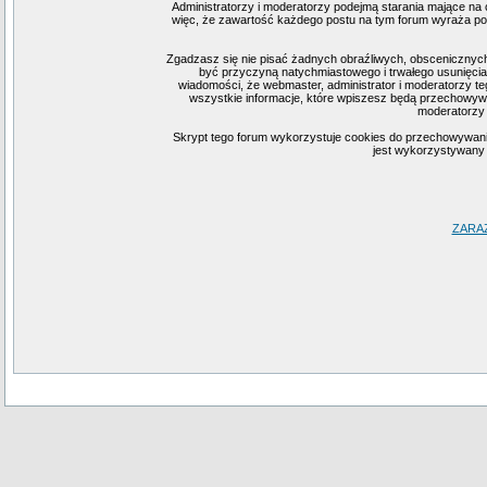
Administratorzy i moderatorzy podejmą starania mające na 
więc, że zawartość każdego postu na tym forum wyraża pogl
Zgadzasz się nie pisać żadnych obraźliwych, obscenicznych
być przyczyną natychmiastowego i trwałego usunięcia
wiadomości, że webmaster, administrator i moderatorzy te
wszystkie informacje, które wpiszesz będą przechowywa
moderatorzy 
Skrypt tego forum wykorzystuje cookies do przechowywania i
jest wykorzystywany j
ZARA