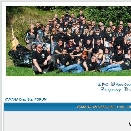
FAQ
Mapa Goo
Rejestracja
Z
YAMAHA Drag Star FORUM
YAMAHA XVS 650, 950, 1100, 130