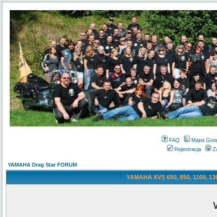
FAQ
Mapa Goo
Rejestracja
Z
YAMAHA Drag Star FORUM
YAMAHA XVS 650, 950, 1100, 130