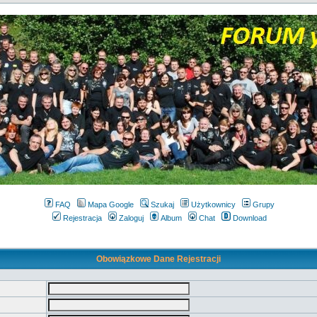
FAQ
Mapa Google
Szukaj
Użytkownicy
Grupy
Rejestracja
Zaloguj
Album
Chat
Download
Obowiązkowe Dane Rejestracji