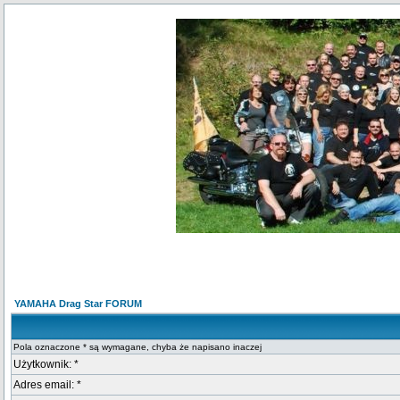
YAMAHA Drag Star FORUM
Pola oznaczone * są wymagane, chyba że napisano inaczej
Użytkownik: *
Adres email: *