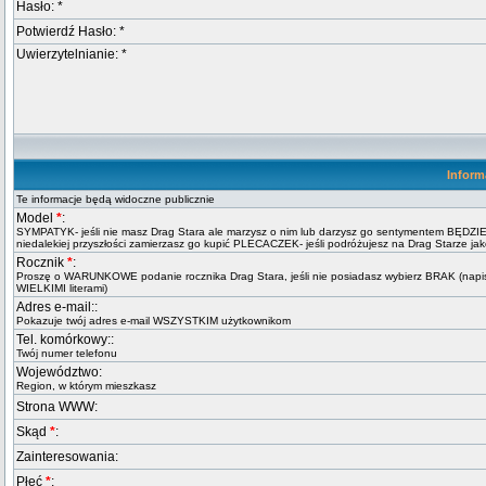
Hasło: *
Potwierdź Hasło: *
Uwierzytelnianie: *
Inform
Te informacje będą widoczne publicznie
Model
*
:
SYMPATYK- jeśli nie masz Drag Stara ale marzysz o nim lub darzysz go sentymentem BĘDZIE
niedalekiej przyszłości zamierzasz go kupić PLECACZEK- jeśli podróżujesz na Drag Starze ja
Rocznik
*
:
Proszę o WARUNKOWE podanie rocznika Drag Stara, jeśli nie posiadasz wybierz BRAK (nap
WIELKIMI literami)
Adres e-mail::
Pokazuje twój adres e-mail WSZYSTKIM użytkownikom
Tel. komórkowy::
Twój numer telefonu
Województwo:
Region, w którym mieszkasz
Strona WWW:
Skąd
*
:
Zainteresowania:
Płeć
*
: