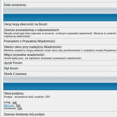
Data urodzenia:
Ukryj moją obecność na forum:
Zawsze powiadamiaj o odpowiedziach:
Wysyła email gdy ktoś odpowie w temacie, w którym napisałeś wiadomość. Możesz to zmienić 
napisanej wiadomości
Powiadom o Prywatnej Wiadomości:
Otwórz okno przy nadejściu Wiadomości:
Niektóre szablony mogą otwierać nowe okno aby poinformować o nadejściu nowej Prywatnej
Włącz prywatne wiadomości:
Jeżeli wyłączysz, nie będziesz dostawać prywatnych wiadomości
Język Forum:
Styl forum:
Strefa Czasowa:
Tekst podpisu:
Podpis - dozwolona ilość znaków: 255
HTML:
NIE
BBCode
:
TAK
Uśmieszki:
TAK
Zawsze dodawaj mój podpis: