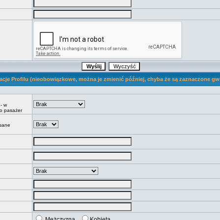
acje Profilu (nieobowiązkowe, można je zmienić później, chyba że są zaznaczone gw
- w
ko pasażer
isane
Mężczyzna
Kobieta