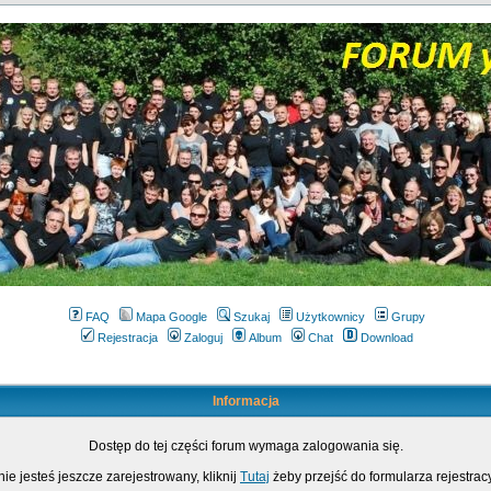
FAQ
Mapa Google
Szukaj
Użytkownicy
Grupy
Rejestracja
Zaloguj
Album
Chat
Download
Informacja
Dostęp do tej części forum wymaga zalogowania się.
nie jesteś jeszcze zarejestrowany, kliknij
Tutaj
żeby przejść do formularza rejestrac