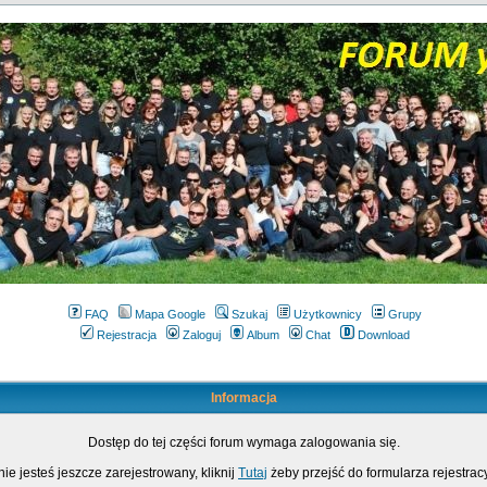
FAQ
Mapa Google
Szukaj
Użytkownicy
Grupy
Rejestracja
Zaloguj
Album
Chat
Download
Informacja
Dostęp do tej części forum wymaga zalogowania się.
nie jesteś jeszcze zarejestrowany, kliknij
Tutaj
żeby przejść do formularza rejestrac