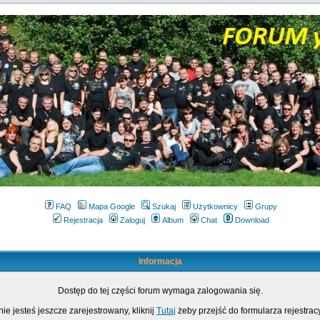
FAQ
Mapa Google
Szukaj
Użytkownicy
Grupy
Rejestracja
Zaloguj
Album
Chat
Download
Informacja
Dostęp do tej części forum wymaga zalogowania się.
nie jesteś jeszcze zarejestrowany, kliknij
Tutaj
żeby przejść do formularza rejestrac