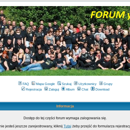
FAQ
Mapa Google
Szukaj
Użytkownicy
Grupy
Rejestracja
Zaloguj
Album
Chat
Download
Informacja
Dostęp do tej części forum wymaga zalogowania się.
nie jesteś jeszcze zarejestrowany, kliknij
Tutaj
żeby przejść do formularza rejestrac