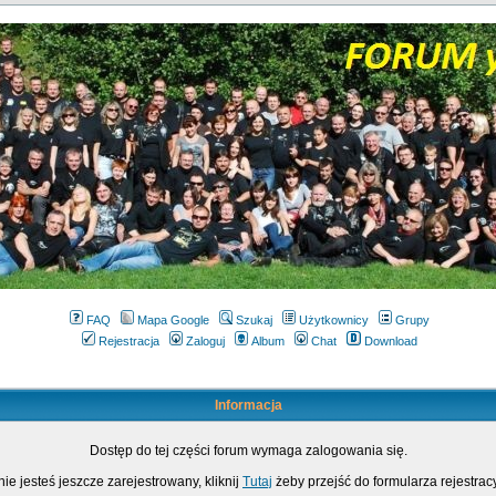
FAQ
Mapa Google
Szukaj
Użytkownicy
Grupy
Rejestracja
Zaloguj
Album
Chat
Download
Informacja
Dostęp do tej części forum wymaga zalogowania się.
nie jesteś jeszcze zarejestrowany, kliknij
Tutaj
żeby przejść do formularza rejestrac