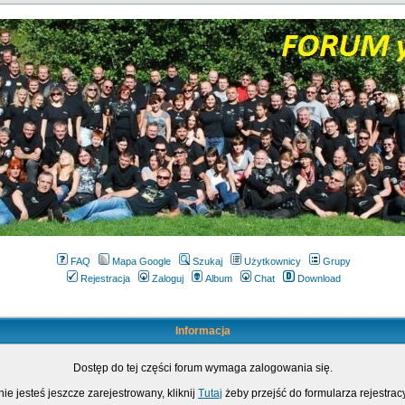
FAQ
Mapa Google
Szukaj
Użytkownicy
Grupy
Rejestracja
Zaloguj
Album
Chat
Download
Informacja
Dostęp do tej części forum wymaga zalogowania się.
nie jesteś jeszcze zarejestrowany, kliknij
Tutaj
żeby przejść do formularza rejestrac