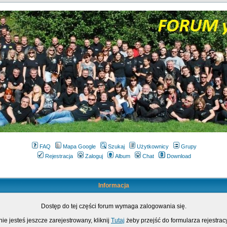
FAQ
Mapa Google
Szukaj
Użytkownicy
Grupy
Rejestracja
Zaloguj
Album
Chat
Download
Informacja
Dostęp do tej części forum wymaga zalogowania się.
nie jesteś jeszcze zarejestrowany, kliknij
Tutaj
żeby przejść do formularza rejestrac