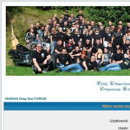
FAQ
Mapa Goo
Rejestracja
Z
YAMAHA Drag Star FORUM
Wpisz nazwę użyt
Użytkownik:
Hasło: