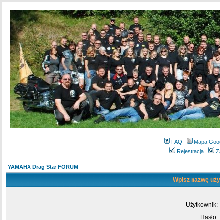
FAQ
Mapa Goo
Rejestracja
Z
YAMAHA Drag Star FORUM
Wpisz nazwę użyt
Użytkownik:
Hasło: