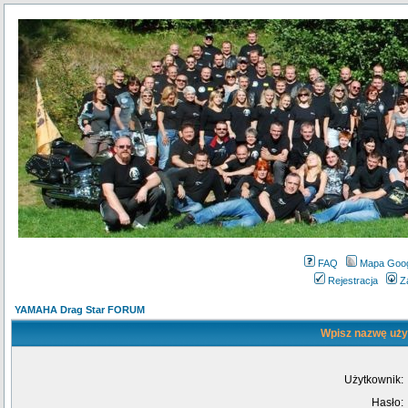
FAQ
Mapa Goo
Rejestracja
Z
YAMAHA Drag Star FORUM
Wpisz nazwę użyt
Użytkownik:
Hasło: